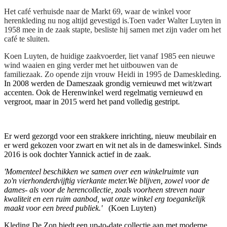
Het café verhuisde naar de Markt 69, waar de winkel voor
herenkleding nu nog altijd gevestigd is.Toen vader Walter Luyten in
1958 mee in de zaak stapte, besliste hij samen met zijn vader om het
café te sluiten.
Koen Luyten, de huidige zaakvoerder, liet vanaf 1985 een nieuwe
wind waaien en ging verder met het uitbouwen van de
familiezaak. Zo opende zijn vrouw Heidi in 1995 de Dameskleding.​
In 2008 werden de Dameszaak grondig vernieuwd met wit/zwart
accenten. Ook de Herenwinkel werd regelmatig vernieuwd en
vergroot, maar in 2015 werd het pand volledig gestript.
Er werd gezorgd voor een strakkere inrichting, nieuw meubilair en
er werd gekozen voor zwart en wit net als in de dameswinkel. Sinds
2016 is ook dochter Yannick actief in de zaak.
'Momenteel beschikken we samen over een winkelruimte van
zo'n vierhonderdvijftig vierkante meter.We blijven, zowel voor de
dames- als voor de herencollectie, zoals voorheen streven naar
kwaliteit en een ruim aanbod, wat onze winkel erg toegankelijk
maakt voor een breed publiek.'
(Koen Luyten)
Kleding De Zon biedt een up-to-date collectie aan met moderne