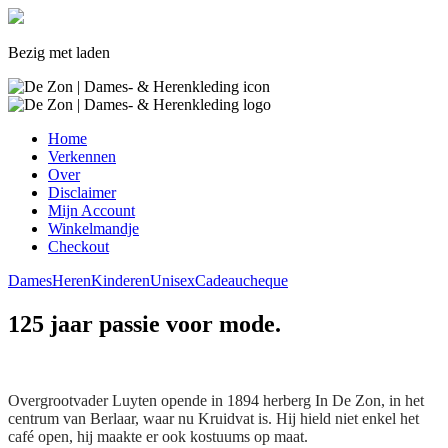
Bezig met laden
Home
Verkennen
Over
Disclaimer
Mijn Account
Winkelmandje
Checkout
Dames
Heren
Kinderen
Unisex
Cadeaucheque
125 jaar passie voor mode.
Overgrootvader Luyten opende in 1894 herberg In De Zon, in het
centrum van Berlaar, waar nu Kruidvat is. Hij hield niet enkel het
café open, hij maakte er ook kostuums op maat.